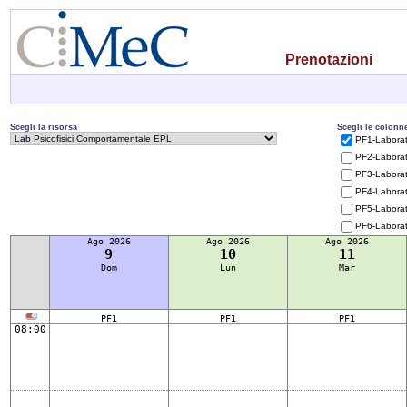
Prenotazioni
Scegli la risorsa
Scegli le colonn
PF1-Laborato
PF2-Laborato
PF3-Laborato
PF4-Laborato
PF5-Laborato
PF6-Laborato
Ago 2026
Ago 2026
Ago 2026
9
10
11
Dom
Lun
Mar
PF1
PF1
PF1
08:00